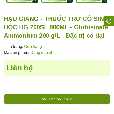
HẬU GIANG - THUỐC TRỪ CỎ SINH
HỌC HG 200SL 900ML - Glufosinate
Ammonium 200 g/L - Đặc trị cỏ dại
Tình trạng:
Còn hàng
Mã sản phẩm:
Đang cập nhật
Liên hệ
MÔ TẢ SẢN PHẨM