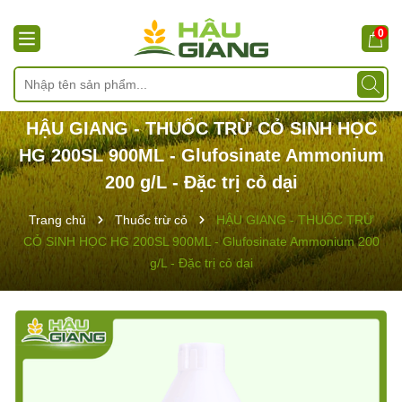
0
HẬU GIANG - THUỐC TRỪ CỎ SINH HỌC
HG 200SL 900ML - Glufosinate Ammonium
200 g/L - Đặc trị cỏ dại
Trang chủ
Thuốc trừ cỏ
HẬU GIANG - THUỐC TRỪ
CỎ SINH HỌC HG 200SL 900ML - Glufosinate Ammonium 200
g/L - Đặc trị cỏ dại