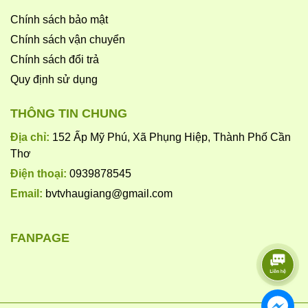
Cỏ chỉ
Chính sách bảo mật
Chính sách vận chuyển
Cỏ mần trầu
Chính sách đổi trả
Cỏ lá tròn
Quy định sử dụng
Cỏ lồng vực non
THÔNG TIN CHUNG
Nhóm cỏ thân bò – lá rộng
Địa chỉ:
152 Ấp Mỹ Phú, Xã Phụng Hiệp, Thành Phố Cần
Thơ
✔ Hiệu quả tiếp xúc – quan sát rõ sau 3–5 ngày
Điện thoại:
0939878545
Sau thời gian này, vùng cỏ được xử lý sẽ mất
Email:
bvtvhaugiang@gmail.com
màu – khô dần – ngừng tăng trưởng.
FANPAGE
✔ Hỗ trợ làm sạch mặt ruộng – mặt liếp – gốc
vườn
Tạo môi trường thông thoáng, giảm cạnh tranh