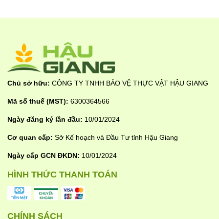
Chủ sở hữu:
CÔNG TY TNHH BẢO VỆ THỰC VẬT HẬU GIANG
Mã số thuế (MST):
6300364566
Ngày đăng ký lần đầu:
10/01/2024
Cơ quan cấp:
Sở Kế hoạch và Đầu Tư tỉnh Hậu Giang
Ngày cấp GCN ĐKDN:
10/01/2024
ĐẶC TÍNH NỔI BẬT
HÌNH THỨC THANH TOÁN
✔ Giảm áp lực cỏ dại nhanh – rõ – hiệu quả cao
Tác động tốt lên nhiều nhóm cỏ như:
CHÍNH SÁCH