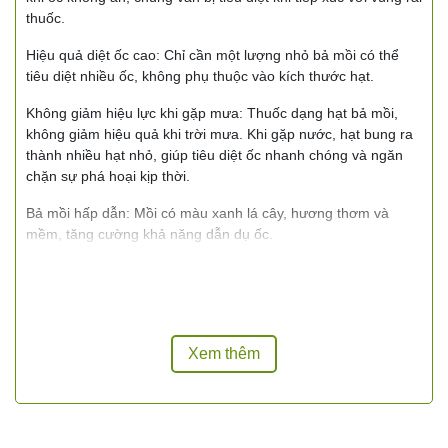
thuốc.
Hiệu quả diệt ốc cao:
Chỉ cần một lượng nhỏ bả mồi có thể
tiêu diệt nhiều ốc, không phụ thuộc vào kích thước hạt.
Không giảm hiệu lực khi gặp mưa:
Thuốc dạng hạt bả mồi,
không giảm hiệu quả khi trời mưa. Khi gặp nước, hạt bung ra
thành nhiều hạt nhỏ, giúp tiêu diệt ốc nhanh chóng và ngăn
chặn sự phá hoại kịp thời.
Bả mồi hấp dẫn:
Mồi có màu xanh lá cây, hương thơm và
mềm, tăng cường khả năng dẫn dụ ốc.
Hướng dẫn sử dụng:
Đối với lúa (phòng trừ ốc bươu vàng):
Xem thêm
Sạ ngầm:
Trộn đều thuốc với giống trước khi sạ.
Sạ mộng:
Rải thuốc theo các rãnh thoát nước.