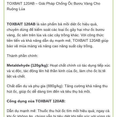
TOXBAIT 120AB – Giải Pháp Chống Ốc Bươu Vàng Cho
Ruộng Lúa
TOXBAIT 120AB
là sản phẩm bả mồi diệt ốc hiệu quả,
chuyên dùng để kiểm soát các loại ốc gây hại như ốc bươu
vàng, ốc sên trên lúa và các cây trồng khác. Với công thức
tiên tiến và khả năng dẫn dụ mạnh mẽ,
TOXBAIT 120AB
giúp
bảo vệ mùa màng và nâng cao năng suất cây trồng.
Thành phần chính:
Metaldehyde (120g/kg):
Hoạt chất chính có tác dụng tiếp xúc
và vị độc, tác động lên hệ thần kinh của ốc, làm cho ốc bị tê
liệt và chết.
Chất dẫn dụ và phụ gia (880g/kg):
Tăng cường khả năng thu
hút ốc, giúp ốc dễ dàng tìm đến và tiêu thụ bả mồi.
Công dụng của TOXBAIT 120AB:
Dẫn dụ mạnh mẽ:
Thuốc thu hút ốc tìm mồi hiệu quả; ngay cả
khi ốc không ăn, chúng vẫn bị tiêu diệt khi tiếp xúc với vùng rải