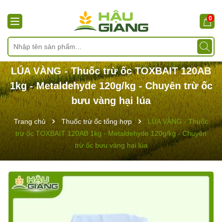
0
LÚA VÀNG - Thuốc trừ ốc TOXBAIT 120AB
1kg - Metaldehyde 120g/kg - Chuyên trừ ốc
bưu vàng hại lúa
Trang chủ
Thuốc trừ ốc tổng hợp
LÚA VÀNG - Thuốc
trừ ốc TOXBAIT 120AB 1kg - Metaldehyde 120g/kg - Chuyên
trừ ốc bưu vàng hại lúa