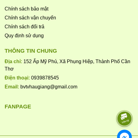
Sử dụng đúng liều lượng và theo hướng dẫn để đạt hiệu quả
Chính sách bảo mật
cao nhất.
Chính sách vận chuyển
Mang đồ bảo hộ khi thao tác với thuốc để đảm bảo an toàn.
Chính sách đổi trả
Không phun thuốc khi trời mưa hoặc có gió lớn để tránh thất
Quy định sử dụng
thoát và giảm hiệu quả.
THÔNG TIN CHUNG
Bảo quản thuốc nơi khô ráo, thoáng mát, tránh ánh nắng trực
tiếp và xa tầm tay trẻ em, vật nuôi.
Địa chỉ:
152 Ấp Mỹ Phú, Xã Phụng Hiệp, Thành Phố Cần
Thơ
Điện thoại:
0939878545
Email:
bvtvhaugiang@gmail.com
FANPAGE