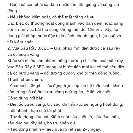
- Buộc bà con phải sạ dặm nhiều lần, tốn giống và công lao
động.
- Nếu không kiểm soát, có thể mất trắng cả vụ.
Đặc biệt, ốc thường hoạt động mạnh vào ban đêm hoặc sáng
sớm, nên việc bắt thủ công không triệt để. Chính vì vậy, áp
dụng giải pháp thuốc đặc trị là cách nhanh, gọn, hiệu quả và
tiết kiệm nhất.
2. Vua Sâu Rầy 3.6EC – Giải pháp mới diệt được cả sâu rầy
và ốc bươu vàng
Khác với nhiều sản phẩm thông thường chỉ kiểm soát sâu rầy,
Vua Sâu Rầy 3.6EC mang lại bước tiến mới khi có thể tiêu diệt
cả ốc bươu vàng – đối tượng cực kỳ khó trị trên đồng ruộng.
Thành phần chính:
- Abamectin 36g/l – Tác động trực tiếp lên hệ thần kinh, khiến
côn trùng và cả ốc bươu vàng ngừng ăn, tê liệt và chết.
Công dụng nổi bật:
- Diệt ốc bươu vàng: Ốc sau khi tiếp xúc sẽ ngừng hoạt động,
chết nhanh, hạn chế tái phát.
- Trừ đa dạng sâu hại: Kiểm soát sâu cuốn lá, sâu đục thân,
sâu đục bẹ, rầy nâu, bọ trĩ, nhện gié…
- Tác động nhanh – hiệu quả rõ rệt sau 2–3 ngày.