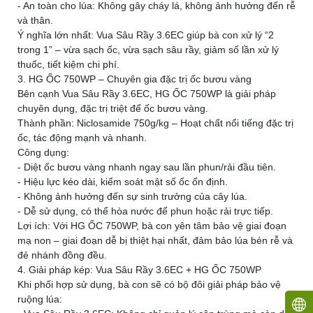
- An toàn cho lúa: Không gây cháy lá, không ảnh hưởng đến rễ
và thân.
Ý nghĩa lớn nhất: Vua Sâu Rầy 3.6EC giúp bà con xử lý “2
trong 1” – vừa sạch ốc, vừa sạch sâu rầy, giảm số lần xử lý
thuốc, tiết kiệm chi phí.
3. HG ỐC 750WP – Chuyên gia đặc trị ốc bươu vàng
Bên cạnh Vua Sâu Rầy 3.6EC, HG ỐC 750WP là giải pháp
chuyên dụng, đặc trị triệt để ốc bươu vàng.
Thành phần: Niclosamide 750g/kg – Hoạt chất nổi tiếng đặc trị
ốc, tác động mạnh và nhanh.
Công dụng:
- Diệt ốc bươu vàng nhanh ngay sau lần phun/rải đầu tiên.
- Hiệu lực kéo dài, kiểm soát mật số ốc ổn định.
- Không ảnh hưởng đến sự sinh trưởng của cây lúa.
- Dễ sử dụng, có thể hòa nước để phun hoặc rải trực tiếp.
Lợi ích: Với HG ỐC 750WP, bà con yên tâm bảo vệ giai đoạn
mạ non – giai đoạn dễ bị thiệt hại nhất, đảm bảo lúa bén rễ và
đẻ nhánh đồng đều.
4. Giải pháp kép: Vua Sâu Rầy 3.6EC + HG ỐC 750WP
Khi phối hợp sử dụng, bà con sẽ có bộ đôi giải pháp bảo vệ
ruộng lúa: