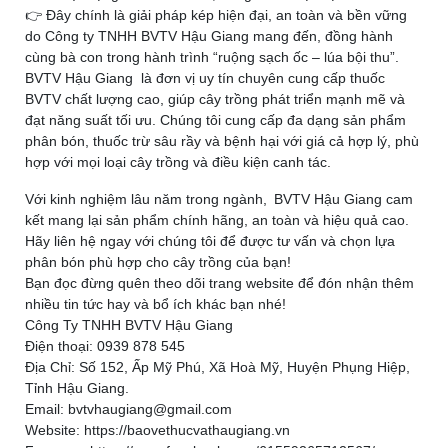
👉 Đây chính là giải pháp kép hiện đại, an toàn và bền vững
do Công ty TNHH BVTV Hậu Giang mang đến, đồng hành
cùng bà con trong hành trình “ruộng sạch ốc – lúa bội thu”.
BVTV Hậu Giang là đơn vị uy tín chuyên cung cấp thuốc
BVTV chất lượng cao, giúp cây trồng phát triển mạnh mẽ và
đạt năng suất tối ưu. Chúng tôi cung cấp đa dạng sản phẩm
phân bón, thuốc trừ sâu rầy và bệnh hại với giá cả hợp lý, phù
hợp với mọi loại cây trồng và điều kiện canh tác.
Với kinh nghiệm lâu năm trong ngành, BVTV Hậu Giang cam
kết mang lại sản phẩm chính hãng, an toàn và hiệu quả cao.
Hãy liên hệ ngay với chúng tôi để được tư vấn và chọn lựa
phân bón phù hợp cho cây trồng của bạn!
Bạn đọc đừng quên theo dõi trang website để đón nhận thêm
nhiều tin tức hay và bổ ích khác bạn nhé!
Công Ty TNHH BVTV Hậu Giang
Điện thoại: 0939 878 545
Địa Chỉ: Số 152, Ấp Mỹ Phú, Xã Hoà Mỹ, Huyện Phụng Hiệp,
Tỉnh Hậu Giang.
Email: bvtvhaugiang@gmail.com
Website: https://baovethucvathaugiang.vn