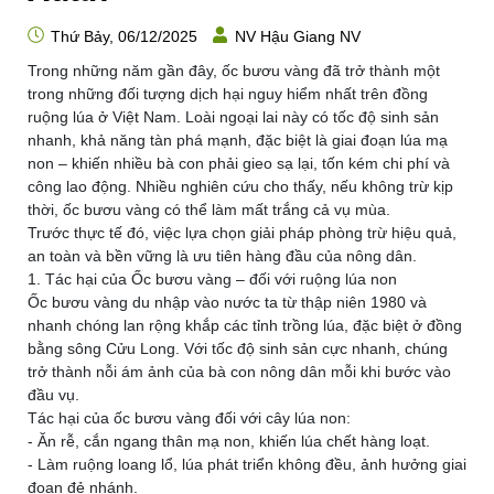
Thứ Bảy, 06/12/2025
NV Hậu Giang NV
Trong những năm gần đây, ốc bươu vàng đã trở thành một
trong những đối tượng dịch hại nguy hiểm nhất trên đồng
ruộng lúa ở Việt Nam. Loài ngoại lai này có tốc độ sinh sản
nhanh, khả năng tàn phá mạnh, đặc biệt là giai đoạn lúa mạ
non – khiến nhiều bà con phải gieo sạ lại, tốn kém chi phí và
công lao động. Nhiều nghiên cứu cho thấy, nếu không trừ kịp
thời, ốc bươu vàng có thể làm mất trắng cả vụ mùa.
Trước thực tế đó, việc lựa chọn giải pháp phòng trừ hiệu quả,
an toàn và bền vững là ưu tiên hàng đầu của nông dân.
1. Tác hại của Ốc bươu vàng – đối với ruộng lúa non
Ốc bươu vàng du nhập vào nước ta từ thập niên 1980 và
nhanh chóng lan rộng khắp các tỉnh trồng lúa, đặc biệt ở đồng
bằng sông Cửu Long. Với tốc độ sinh sản cực nhanh, chúng
trở thành nỗi ám ảnh của bà con nông dân mỗi khi bước vào
đầu vụ.
Tác hại của ốc bươu vàng đối với cây lúa non:
- Ăn rễ, cắn ngang thân mạ non, khiến lúa chết hàng loạt.
- Làm ruộng loang lổ, lúa phát triển không đều, ảnh hưởng giai
đoạn đẻ nhánh.