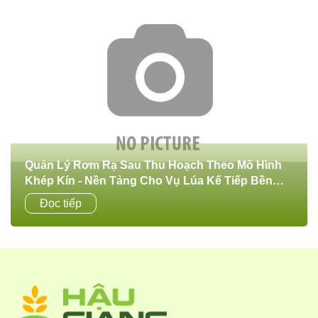
Quản Lý Rơm Rạ Sau Thu Hoạch Theo Mô Hình
Khép Kín - Nền Tảng Cho Vụ Lúa Kế Tiếp Bền
Vững Và An Toàn
Sau mỗi vụ thu hoạch, rơm rạ để lại trên đồng ruộng là
Đọc tiếp
nguồn vật chất hữu cơ rất lớn. Nếu được quản lý đúng
cách, rơm rạ sẽ trở...