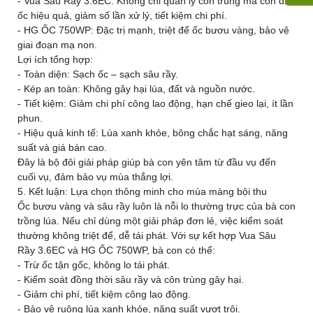
- Vua Sâu Rầy 3.6EC: Không chỉ quản lý côn trùng mà còn diệt
ốc hiệu quả, giảm số lần xử lý, tiết kiệm chi phí.
- HG ỐC 750WP: Đặc trị mạnh, triệt để ốc bươu vàng, bảo vệ
giai đoạn mạ non.
Lợi ích tổng hợp:
- Toàn diện: Sạch ốc – sạch sâu rầy.
- Kép an toàn: Không gây hại lúa, đất và nguồn nước.
- Tiết kiệm: Giảm chi phí công lao động, hạn chế gieo lại, ít lần
phun.
- Hiệu quả kinh tế: Lúa xanh khỏe, bông chắc hạt sáng, năng
suất và giá bán cao.
Đây là bộ đôi giải pháp giúp bà con yên tâm từ đầu vụ đến
cuối vụ, đảm bảo vụ mùa thắng lợi.
5. Kết luận: Lựa chọn thông minh cho mùa màng bội thu
Ốc bươu vàng và sâu rầy luôn là nỗi lo thường trực của bà con
trồng lúa. Nếu chỉ dùng một giải pháp đơn lẻ, việc kiểm soát
thường không triệt để, dễ tái phát. Với sự kết hợp Vua Sâu
Rầy 3.6EC và HG ỐC 750WP, bà con có thể:
- Trừ ốc tận gốc, không lo tái phát.
- Kiểm soát đồng thời sâu rầy và côn trùng gây hại.
- Giảm chi phí, tiết kiệm công lao động.
- Bảo vệ ruộng lúa xanh khỏe, năng suất vượt trội.