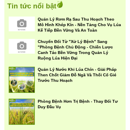
Tin tức nổi bật
Quản Lý Rơm Rạ Sau Thu Hoạch Theo
Mô Hình Khép Kín - Nền Tảng Cho Vụ Lúa
Kế Tiếp Bền Vững Và An Toàn
Chuyển Đổi Từ "Xử Lý Bệnh" Sang
"Phòng Bệnh Chủ Động - Chiến Lược
Canh Tác Bền Vững Trong Quản Lý
Ruộng Lúa Hiện Đại
Quản Lý Nước Khi Lúa Chín - Giải Pháp
Then Chốt Giảm Đỗ Ngã Và Thối Cổ Gié
Trước Thu Hoạch
Phòng Bệnh Hơn Trị Bệnh - Thay Đổi Tư
Duy Đầu Vụ