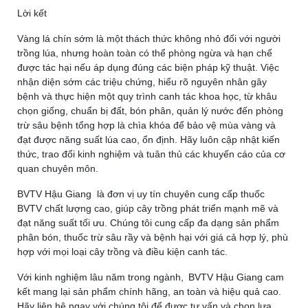
Lời kết
Vàng lá chín sớm là một thách thức không nhỏ đối với người
trồng lúa, nhưng hoàn toàn có thể phòng ngừa và hạn chế
được tác hại nếu áp dụng đúng các biện pháp kỹ thuật. Việc
nhận diện sớm các triệu chứng, hiểu rõ nguyên nhân gây
bệnh và thực hiện một quy trình canh tác khoa học, từ khâu
chọn giống, chuẩn bị đất, bón phân, quản lý nước đến phòng
trừ sâu bệnh tổng hợp là chìa khóa để bảo vệ mùa vàng và
đạt được năng suất lúa cao, ổn định. Hãy luôn cập nhật kiến
thức, trao đổi kinh nghiệm và tuân thủ các khuyến cáo của cơ
quan chuyên môn.
BVTV
Hậu Giang
là đơn vị uy tín chuyên cung cấp thuốc
BVTV chất lượng cao, giúp cây trồng phát triển mạnh mẽ và
đạt năng suất tối ưu. Chúng tôi cung cấp đa dạng sản phẩm
phân bón, thuốc trừ sâu rầy và bệnh hại với giá cả hợp lý, phù
hợp với mọi loại cây trồng và điều kiện canh tác.
Với kinh nghiệm lâu năm trong ngành,
BVTV Hậu Giang
cam
kết mang lại sản phẩm chính hãng, an toàn và hiệu quả cao.
Hãy liên hệ ngay với chúng tôi để được tư vấn và chọn lựa