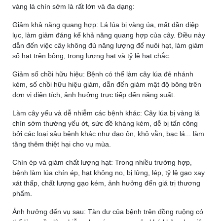
vàng lá chín sớm là rất lớn và đa dạng:
Giảm khả năng quang hợp:
Lá lúa bị vàng úa, mất dần diệp
lục, làm giảm đáng kể khả năng quang hợp của cây. Điều này
dẫn đến việc cây không đủ năng lượng để nuôi hạt, làm giảm
số hạt trên bông, trọng lượng hạt và tỷ lệ hạt chắc.
Giảm số chồi hữu hiệu:
Bệnh có thể làm cây lúa đẻ nhánh
kém, số chồi hữu hiệu giảm, dẫn đến giảm mật độ bông trên
đơn vị diện tích, ảnh hưởng trực tiếp đến năng suất.
Làm cây yếu và dễ nhiễm các bệnh khác:
Cây lúa bị vàng lá
chín sớm thường yếu ớt, sức đề kháng kém, dễ bị tấn công
bởi các loại sâu bệnh khác như đạo ôn, khô vằn, bạc lá... làm
tăng thêm thiệt hại cho vụ mùa.
Chín ép và giảm chất lượng hạt:
Trong nhiều trường hợp,
bệnh làm lúa chín ép, hạt không no, bị lửng, lép, tỷ lệ gạo xay
xát thấp, chất lượng gạo kém, ảnh hưởng đến giá trị thương
phẩm.
Ảnh hưởng đến vụ sau:
Tàn dư của bệnh trên đồng ruộng có