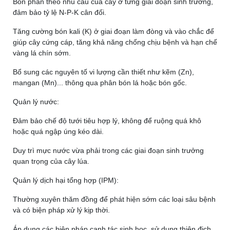
Bón phân theo nhu cầu của cây ở từng giai đoạn sinh trưởng,
đảm bảo tỷ lệ N-P-K cân đối.
Tăng cường bón kali (K) ở giai đoạn làm đòng và vào chắc để
giúp cây cứng cáp, tăng khả năng chống chịu bệnh và hạn chế
vàng lá chín sớm.
Bổ sung các nguyên tố vi lượng cần thiết như kẽm (Zn),
mangan (Mn)... thông qua phân bón lá hoặc bón gốc.
Quản lý nước:
Đảm bảo chế độ tưới tiêu hợp lý, không để ruộng quá khô
hoặc quá ngập úng kéo dài.
Duy trì mực nước vừa phải trong các giai đoạn sinh trưởng
quan trọng của cây lúa.
Quản lý dịch hại tổng hợp (IPM):
Thường xuyên thăm đồng để phát hiện sớm các loại sâu bệnh
và có biện pháp xử lý kịp thời.
Áp dụng các biện pháp canh tác sinh học, sử dụng thiên địch