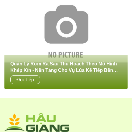
Quản Lý Rơm Rạ Sau Thu Hoạch Theo Mô Hình
Khép Kín - Nền Tảng Cho Vụ Lúa Kế Tiếp Bền
Vững Và An Toàn
Sau mỗi vụ thu hoạch, rơm rạ để lại trên đồng ruộng là
Đọc tiếp
nguồn vật chất hữu cơ rất lớn. Nếu được quản lý đúng
cách, rơm rạ sẽ trở...