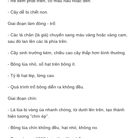
- Rễ kém phát triển, có màu nâu hoặc đen.
- Cây dễ bị chết non.
Giai đoạn làm đòng - trổ:
- Các lá chân (lá già) chuyển sang màu vàng hoặc vàng cam,
sau đó lan lên các lá phía trên.
- Cây sinh trưởng kém, chiều cao cây thấp hơn bình thường.
- Bông lúa nhỏ, số hạt trên bông ít.
- Tỷ lệ hạt lép, lửng cao.
- Quá trình trổ bông diễn ra không đều.
Giai đoạn chín:
- Lá lúa bị vàng úa nhanh chóng, từ dưới lên trên, tạo thành
hiện tượng "chín ép".
- Bông lúa chín không đều, hạt nhỏ, không no.