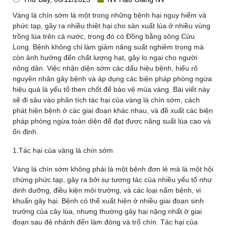
Vàng lá chín sớm là một trong những bệnh hại nguy hiểm và
phức tạp, gây ra nhiều thiệt hại cho sản xuất lúa ở nhiều vùng
trồng lúa trên cả nước, trong đó có Đồng bằng sông Cửu
Long. Bệnh không chỉ làm giảm năng suất nghiêm trọng mà
còn ảnh hưởng đến chất lượng hạt, gây lo ngại cho người
nông dân. Việc nhận diện sớm các dấu hiệu bệnh, hiểu rõ
nguyên nhân gây bệnh và áp dụng các biện pháp phòng ngừa
hiệu quả là yếu tố then chốt để bảo vệ mùa vàng. Bài viết này
sẽ đi sâu vào phân tích tác hại của vàng lá chín sớm, cách
phát hiện bệnh ở các giai đoạn khác nhau, và đề xuất các biện
pháp phòng ngừa toàn diện để đạt được năng suất lúa cao và
ổn định.
1.Tác hại của vàng lá chín sớm
Vàng lá chín sớm không phải là một bệnh đơn lẻ mà là một hội
chứng phức tạp, gây ra bởi sự tương tác của nhiều yếu tố như
dinh dưỡng, điều kiện môi trường, và các loại nấm bệnh, vi
khuẩn gây hại. Bệnh có thể xuất hiện ở nhiều giai đoạn sinh
trưởng của cây lúa, nhưng thường gây hại nặng nhất ở giai
đoạn sau đẻ nhánh đến làm đòng và trổ chín. Tác hại của