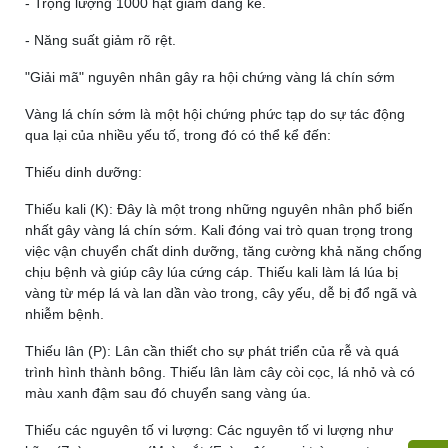
- Trọng lượng 1000 hạt giảm đáng kể.
- Năng suất giảm rõ rệt.
"Giải mã" nguyên nhân gây ra hội chứng vàng lá chín sớm
Vàng lá chín sớm là một hội chứng phức tạp do sự tác động
qua lại của nhiều yếu tố, trong đó có thể kể đến:
Thiếu dinh dưỡng:
Thiếu kali (K):
Đây là một trong những nguyên nhân phổ biến
nhất gây vàng lá chín sớm. Kali đóng vai trò quan trọng trong
việc vận chuyển chất dinh dưỡng, tăng cường khả năng chống
chịu bệnh và giúp cây lúa cứng cáp. Thiếu kali làm lá lúa bị
vàng từ mép lá và lan dần vào trong, cây yếu, dễ bị đổ ngã và
nhiễm bệnh.
Thiếu lân (P):
Lân cần thiết cho sự phát triển của rễ và quá
trình hình thành bông. Thiếu lân làm cây còi cọc, lá nhỏ và có
màu xanh đậm sau đó chuyển sang vàng úa.
Thiếu các nguyên tố vi lượng:
Các nguyên tố vi lượng như