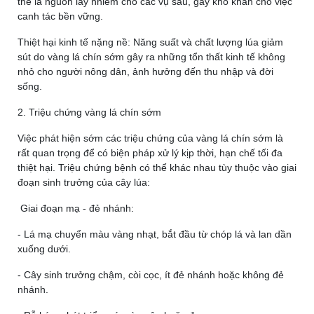
thể là nguồn lây nhiễm cho các vụ sau, gây khó khăn cho việc
canh tác bền vững.
Thiệt hại kinh tế nặng nề:
Năng suất và chất lượng lúa giảm
sút do vàng lá chín sớm gây ra những tổn thất kinh tế không
nhỏ cho người nông dân, ảnh hưởng đến thu nhập và đời
sống.
2. Triệu chứng vàng lá chín sớm
Việc phát hiện sớm các triệu chứng của vàng lá chín sớm là
rất quan trọng để có biện pháp xử lý kịp thời, hạn chế tối đa
thiệt hại. Triệu chứng bệnh có thể khác nhau tùy thuộc vào giai
đoạn sinh trưởng của cây lúa:
Giai đoạn mạ - đẻ nhánh:
- Lá mạ chuyển màu vàng nhạt, bắt đầu từ chóp lá và lan dần
xuống dưới.
- Cây sinh trưởng chậm, còi cọc, ít đẻ nhánh hoặc không đẻ
nhánh.