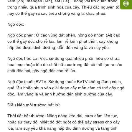
kẽm (Zn), mangan (Mn), sắt (Fe)... đóng vai trò quan trọng
trong nhiều quá trình sinh hóa của cây. Thiếu các nguyên tố
này có thể gây ra các triệu chứng vàng lá khác nhau.
Ngộ độc:
Ngộ độc phèn:
Ở các vùng đất phèn, nồng độ nhôm (Al) cao
có thể gây độc cho rễ lúa, làm rễ kém phát triển, cây không
hấp thu được dinh dưỡng, dẫn đến vàng lá và suy yếu.
Ngộ độc hữu cơ:
Việc sử dụng quá nhiều phân hữu cơ chưa
hoai mục hoặc tồn dư chất hữu cơ trong đất có thể tạo ra các
chất độc hại, gây ngộ độc cho rễ lúa.
Ngộ độc thuốc BVTV:
Sử dụng thuốc BVTV không đúng cách,
quá liều hoặc phun vào giai đoạn cây mẫn cảm có thể gây ngộ
độc, làm vàng lá và ảnh hưởng đến sinh trưởng của cây.
Điều kiện môi trường bất lợi:
Thời tiết bất thường:
Nắng nóng kéo dài, mưa dầm liên tục,
hoặc sự thay đổi nhiệt độ đột ngột có thể gây stress cho cây
lúa, làm suy yếu khả năng hấp thu dinh dưỡng và tăng tính