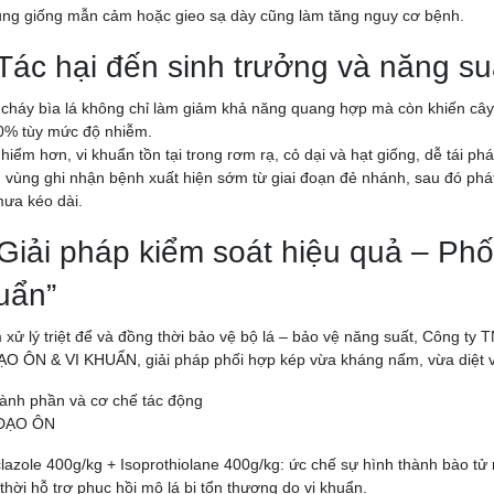
ng giống mẫn cảm hoặc gieo sạ dày cũng làm tăng nguy cơ bệnh.
 Tác hại đến sinh trưởng và năng su
cháy bìa lá không chỉ làm giảm khả năng quang hợp mà còn khiến cây 
0% tùy mức độ nhiễm.
hiểm hơn, vi khuẩn tồn tại trong rơm rạ, cỏ dại và hạt giống, dễ tái p
 vùng ghi nhận bệnh xuất hiện sớm từ giai đoạn đẻ nhánh, sau đó phát 
ưa kéo dài.
 Giải pháp kiểm soát hiệu quả – Phố
uẩn”
xử lý triệt để và đồng thời bảo vệ bộ lá – bảo vệ năng suất, Công 
ĐẠO ÔN & VI KHUẨN,
giải pháp phối hợp kép vừa kháng nấm, vừa diệt v
ành phần và cơ chế tác động
ĐẠO ÔN
clazole 400g/kg + Isoprothiolane 400g/kg: ức chế sự hình thành bào tử 
thời hỗ trợ phục hồi mô lá bị tổn thương do vi khuẩn.