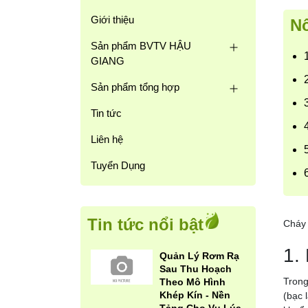
Giới thiệu
Nô
Sản phẩm BVTV HẬU
GIANG
Sản phẩm tổng hợp
Tin tức
Liên hệ
Tuyển Dụng
Tin tức nổi bật
Cháy 
1.
Quản Lý Rơm Rạ
Sau Thu Hoạch
Trong
Theo Mô Hình
Khép Kín - Nền
(bạc 