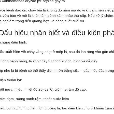
 Xanthomonas oryzae pv. oryzae gây ra.
với bệnh đạo ôn, cháy bìa lá không do nấm mà do vi khuẩn, nên việc phò
, vừa bảo vệ mô lá khỏi nấm bệnh xâm nhập thứ cấp. Nếu xử lý chậm, 
 nghiêm trọng đến quang hợp và năng suất cuối vụ.
 Dấu hiệu nhận biết và điều kiện phá
 chứng điển hình:
ầu xuất hiện vết cháy vàng nhạt ở mép lá, sau đó lan rộng vào gân chí
ruộng bệnh nặng, lá khô cháy từ chóp xuống, giòn và dễ gãy.
óp nhẹ lá bị bệnh có thể thấy dịch nhờn trắng sữa – dấu hiệu đặc trưn
kiện thuận lợi:
tiết mưa nhiều, nhiệt độ 25–32°C, gió nhẹ, ẩm độ cao.
hừa đạm, ruộng xanh rậm, thoát nước kém.
âu, bọ trĩ chích hút làm tổn thương lá, tạo điều kiện cho vi khuẩn xâm