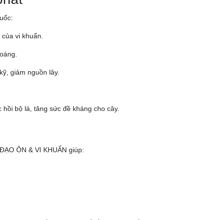
huốc:
 của vi khuẩn.
hoáng.
kỹ, giảm nguồn lây.
hồi bộ lá, tăng sức đề kháng cho cây.
i ĐẠO ÔN & VI KHUẨN giúp: