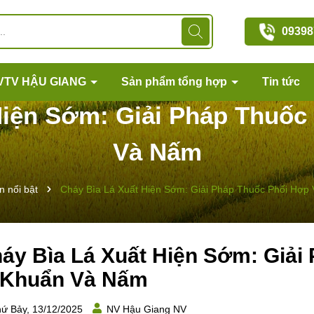
09398
VTV HẬU GIANG
Sản phẩm tổng hợp
Tin tức
Hiện Sớm: Giải Pháp Thuốc
Và Nấm
n nổi bật
Cháy Bìa Lá Xuất Hiện Sớm: Giải Pháp Thuốc Phối Hợp
áy Bìa Lá Xuất Hiện Sớm: Giải
 Khuẩn Và Nấm
ứ Bảy, 13/12/2025
NV Hậu Giang NV