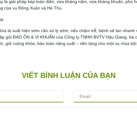
y là giải pháp kép toàn diện, vừa kháng nấm, vừa kháng khuẩn, phù hợ
g của vụ Đông Xuân và Hè Thu.
ại
bìa lá xuất hiện sớm cần xử lý sớm, nếu chậm trễ, bệnh sẽ lan nhanh 
ặp gói ĐẠO ÔN & VI KHUẨN của Công ty TNHH BVTV Hậu Giang, bà con
nh, giữ ruộng khỏe, bảo toàn năng suất – nền tảng cho một vụ mùa bội 
VIẾT BÌNH LUẬN CỦA BẠN