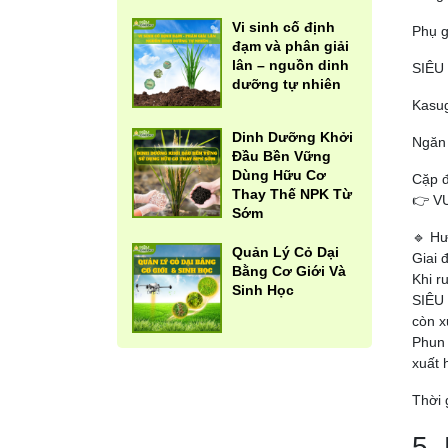
Vi sinh cố định
Phụ g
đạm và phân giải
lân – nguồn dinh
SIÊU
dưỡng tự nhiên
Kasug
Dinh Dưỡng Khởi
Ngăn 
Đầu Bền Vững
Dùng Hữu Cơ
Cặp đ
Thay Thế NPK Từ
👉 VU
Sớm
🔹 H
Quản Lý Cỏ Dại
Giai
Bằng Cơ Giới Và
Khi r
Sinh Học
SIÊU 
còn x
Phun 
xuất 
Thời 
5.