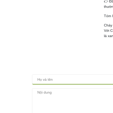
👉 Đâ
thườn
Tóm l
Cháy 
Với C
lá xa