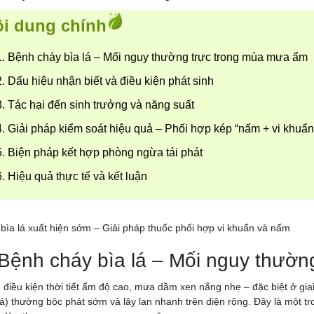
i dung chính
1. Bệnh cháy bìa lá – Mối nguy thường trực trong mùa mưa ẩm
2. Dấu hiệu nhận biết và điều kiện phát sinh
3. Tác hại đến sinh trưởng và năng suất
4. Giải pháp kiểm soát hiệu quả – Phối hợp kép “nấm + vi khuẩn
5. Biện pháp kết hợp phòng ngừa tái phát
6. Hiệu quả thực tế và kết luận
bìa lá xuất hiện sớm – Giải pháp thuốc phối hợp vi khuẩn và nấm
 Bệnh cháy bìa lá – Mối nguy thườ
 điều kiện thời tiết ẩm độ cao, mưa dầm xen nắng nhẹ – đặc biệt ở gia
lá) thường bộc phát sớm và lây lan nhanh trên diện rộng. Đây là một t