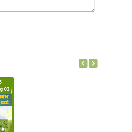
6
g 03
hín