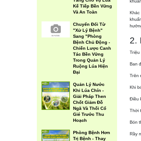
Tảng Cho Vụ Lúa
khuẩn
Kế Tiếp Bền Vững
Và An Toàn
Khác 
khuẩn
Chuyển Đổi Từ
hưởng
"Xử Lý Bệnh"
Sang "Phòng
2.
Bệnh Chủ Động -
Chiến Lược Canh
Triệu
Tác Bền Vững
Trong Quản Lý
Ban đ
Ruộng Lúa Hiện
Đại
Trên 
Quản Lý Nước
Khi b
Khi Lúa Chín -
Giải Pháp Then
Điều 
Chốt Giảm Đỗ
Ngã Và Thối Cổ
Thời 
Gié Trước Thu
Hoạch
Bón t
Phòng Bệnh Hơn
Rầy n
Trị Bệnh - Thay