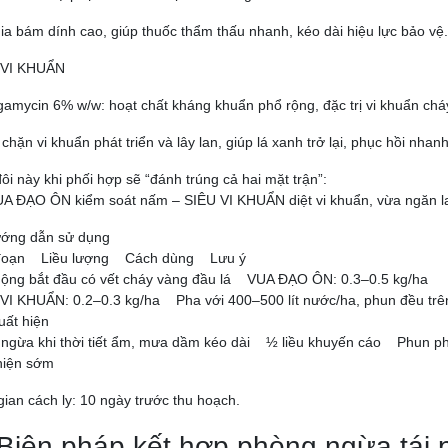
ia bám dính cao, giúp thuốc thẩm thấu nhanh, kéo dài hiệu lực bảo vệ.
 VI KHUẨN
amycin 6% w/w: hoạt chất kháng khuẩn phổ rộng, đặc trị vi khuẩn cháy b
chặn vi khuẩn phát triển và lây lan, giúp lá xanh trở lại, phục hồi nhan
ôi này khi phối hợp sẽ “đánh trúng cả hai mặt trận”:
A ĐẠO ÔN kiểm soát nấm – SIÊU VI KHUẨN diệt vi khuẩn, vừa ngăn lan
ướng dẫn sử dụng
 đoạn Liều lượng Cách dùng Lưu ý
uộng bắt đầu có vết cháy vàng đầu lá VUA ĐẠO ÔN: 0.3–0.5 kg/ha
VI KHUẨN: 0.2–0.3 kg/ha Pha với 400–500 lít nước/ha, phun đều trê
uất hiện
ngừa khi thời tiết ẩm, mưa dầm kéo dài ½ liều khuyến cáo Phun p
hiện sớm
gian cách ly: 10 ngày trước thu hoạch.
 Biện pháp kết hợp phòng ngừa tái 