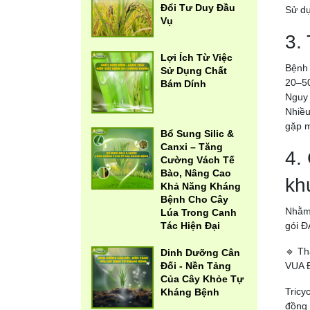
Đổi Tư Duy Đầu
Sử dụ
Vụ
3.
Lợi Ích Từ Việc
Bệnh 
Sử Dụng Chất
20–5
Bám Dính
Nguy 
Nhiều
gặp m
Bổ Sung Silic &
Canxi – Tăng
4.
Cường Vách Tế
Bào, Nâng Cao
kh
Khả Năng Kháng
Bệnh Cho Cây
Nhằm 
Lúa Trong Canh
Tác Hiện Đại
gói 
🔹 Th
Dinh Dưỡng Cân
Đối - Nền Tảng
VUA 
Của Cây Khỏe Tự
Tricy
Kháng Bệnh
đồng 