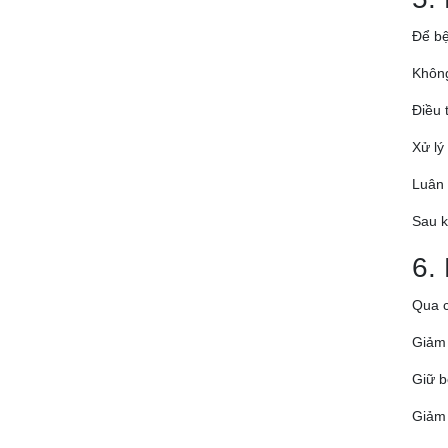
Để bệ
Không
Điều 
Xử lý
Luân 
Sau k
6.
Qua c
Giảm 
Giữ b
Giảm 