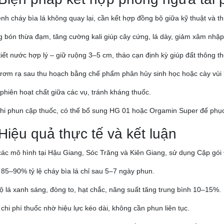
nh cháy bìa lá không quay lại, cần kết hợp đồng bộ giữa kỹ thuật và t
 bón thừa đạm, tăng cường kali giúp cây cứng, lá dày, giảm xâm nhập
tiết nước hợp lý – giữ ruộng 3–5 cm, tháo cạn định kỳ giúp đất thông t
 rơm rạ sau thu hoạch bằng chế phẩm phân hủy sinh học hoặc cày vùi 
phiên hoạt chất giữa các vụ, tránh kháng thuốc.
hi phun cặp thuốc, có thể bổ sung HG 01 hoặc Orgamin Super để phục 
 Hiệu quả thực tế và kết luận
ác mô hình tại Hậu Giang, Sóc Trăng và Kiên Giang, sử dụng Cặp gó
85–90% tỷ lệ cháy bìa lá chỉ sau 5–7 ngày phun.
ộ lá xanh sáng, đòng to, hạt chắc, năng suất tăng trung bình 10–15%.
chi phí thuốc nhờ hiệu lực kéo dài, không cần phun liên tục.