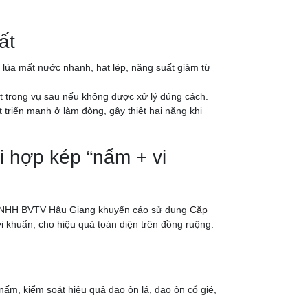
ất
lúa mất nước nhanh, hạt lép, năng suất giảm từ
hát trong vụ sau nếu không được xử lý đúng cách.
triển mạnh ở làm đòng, gây thiệt hại nặng khi
i hợp kép “nấm + vi
ty TNHH BVTV Hậu Giang khuyến cáo sử dụng
Cặp
i khuẩn, cho hiệu quả toàn diện trên đồng ruộng.
nấm, kiểm soát hiệu quả đạo ôn lá, đạo ôn cổ gié,