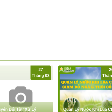
27
2
Tháng 03
Thán
yển Đổi Từ "Xử Lý
Quản Lý Nước Khi Lúa C