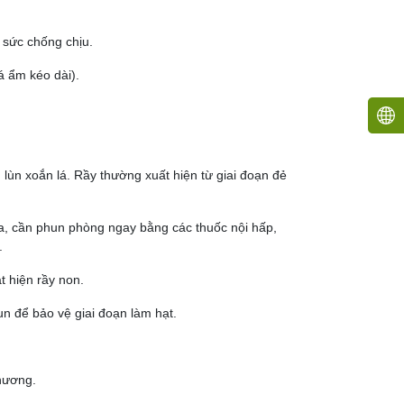
 sức chống chịu.
á ẩm kéo dài).
 lùn xoắn lá. Rầy thường xuất hiện từ giai đoạn đẻ
úa, cần phun phòng ngay bằng các thuốc nội hấp,
.
t hiện rầy non.
un để bảo vệ giai đoạn làm hạt.
phương.