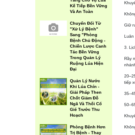
Tảng Cho Vụ Lúa
Khuyế
Kế Tiếp Bền Vững
Và An Toàn
Không
Chuyển Đổi Từ
Giữ r
"Xử Lý Bệnh"
Sang "Phòng
Luân 
Bệnh Chủ Động -
Chiến Lược Canh
3. Lị
Tác Bền Vững
Trong Quản Lý
Rầy n
Ruộng Lúa Hiện
nhánh
Đại
20–25
Quản Lý Nước
tiếp 
Khi Lúa Chín -
Giải Pháp Then
35–45
Chốt Giảm Đỗ
Ngã Và Thối Cổ
50–65
Gié Trước Thu
Hoạch
Khuyế
Phòng Bệnh Hơn
Không
Trị Bệnh - Thay