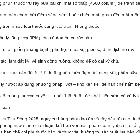
 phun thuốc trừ rầy bừa bãi khi mật số thấp (<500 con/m²) để tránh tiêu
hun, nên chọn thời điểm sáng sớm hoặc chiều mát, phun đều mặt ruộng,
 trộn nhiều loại thuốc cùng lúc, tránh kháng thuốc.
ản lý tổng hợp (IPM) cho cả đạo ôn và rầy nâu
: chọn giống kháng bệnh, phù hợp mùa vụ, gieo sạ đúng lịch né rầy.
tác: làm đất kỹ, vệ sinh đồng ruộng, không để cỏ dại ký chủ.
bón: bón cân đối N-P-K, không bón thừa đạm; bổ sung vôi, phân hữu cơ
lý nước: áp dụng phương pháp “ướt – khô xen kẽ” để hạn chế nấm bệ
dõi ruộng thường xuyên: ít nhất 1 lần/tuần để phát hiện sớm và xử lý kị
t luận
 vụ Thu Đông 2025, nguy cơ bùng phát đạo ôn và rầy nâu rất cao do điều
phòng ngừa theo giai đoạn, kết hợp với biện pháp quản lý dịch hại tổn
ừa hạn chế chi phí thuốc bảo vệ thực vật, hướng tới sản xuất lúa bền v