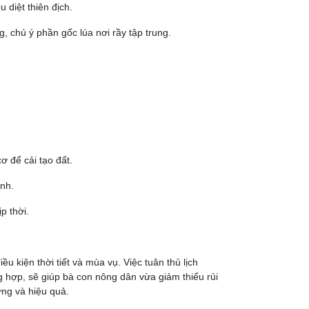
 diệt thiên địch.
 chú ý phần gốc lúa nơi rầy tập trung.
 để cải tạo đất.
nh.
p thời.
 kiện thời tiết và mùa vụ. Việc tuân thủ lịch
g hợp, sẽ giúp bà con nông dân vừa giảm thiểu rủi
ững và hiệu quả.