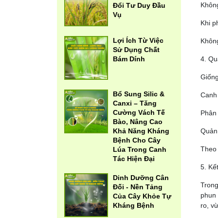
Không
Đổi Tư Duy Đầu
Vụ
Khi p
Lợi Ích Từ Việc
Không
Sử Dụng Chất
Bám Dính
4. Qu
Giống
Bổ Sung Silic &
Canh 
Canxi – Tăng
Cường Vách Tế
Phân 
Bào, Nâng Cao
Khả Năng Kháng
Quản 
Bệnh Cho Cây
Theo 
Lúa Trong Canh
Tác Hiện Đại
5. Kế
Dinh Dưỡng Cân
Trong
Đối - Nền Tảng
phun 
Của Cây Khỏe Tự
Kháng Bệnh
ro, v