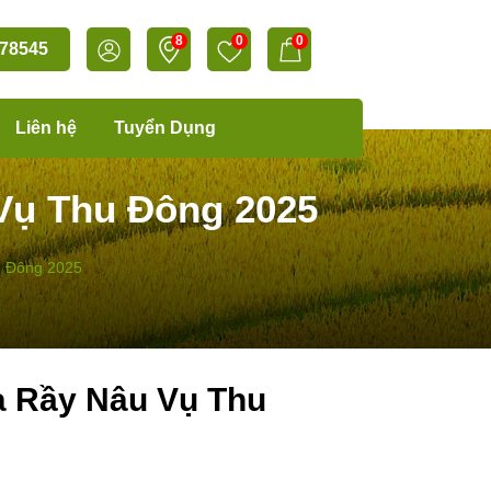
8
0
0
78545
Liên hệ
Tuyển Dụng
Vụ Thu Đông 2025
u Đông 2025
à Rầy Nâu Vụ Thu