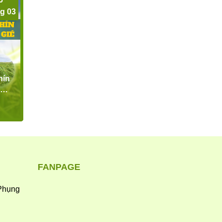
g 03
hín
ảm
úa
n
ởng
ổ
FANPAGE
Phụng