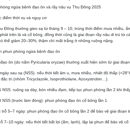
phòng ngừa bệnh đạo ôn và rầy nâu vụ Thu Đông 2025
c điểm thời vụ và nguy cơ
u Đông thường gieo sạ từ tháng 9 – 10, trùng thời điểm mưa nhiều, ẩm
phát trên lá và cổ bông, đồng thời cũng là giai đoạn rầy nâu di trú từ 
có thể giảm 20–30%, thậm chí mất trắng ở những ruộng nặng.
ch phun phòng ngừa bệnh đạo ôn
đạo ôn (do nấm Pyricularia oryzae) thường xuất hiện sớm từ giai đoạn
ngày sau sạ (NSS): nếu thời tiết âm u, mưa nhiều, nhiệt độ thấp (<28
 đặc trị (nhóm Tricyclazole, Isoprothiolane, Azoxystrobin…).
 NSS: ruộng sạ dày, bón nhiều đạm, tiếp tục phun phòng lần 2 khi thấ
 NSS (trước làm đòng): phun phòng đạo ôn cổ bông lần 1.
 trỗ 5–7 ngày: phun phòng đạo ôn cổ bông lần 2 để bảo vệ giai đoạn tr
rỗ 7–10 ngày: nếu thời tiết bất lợi (ẩm, lạnh), lặp lại phun để bảo vệ c