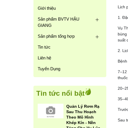
Lịch 
Giới thiệu
1. Đặ
Sản phẩm BVTV HẬU
GIANG
Vụ Th
bùng 
Sản phẩm tổng hợp
suất 
Tin tức
2. Lị
Liên hệ
Bệnh 
Tuyển Dụng
7–12 
thuốc
20–25
Tin tức nổi bật
35–40
Quản Lý Rơm Rạ
Trước
Sau Thu Hoạch
Theo Mô Hình
Sau t
Khép Kín - Nền