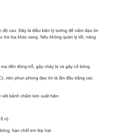
 độ cao. Đây là điều kiện lý tưởng để nấm đạo ôn
các trà lúa khác sang. Nếu không quản lý tốt, năng
 mạ đến đòng trỗ, gây cháy lá và gãy cổ bông.
°C), nên phun phòng đạo ôn lá lần đầu bằng các
y vết bệnh chấm kim xuất hiện.
ỗ rộ.
ổ bông, hạn chếl em lép hạt.