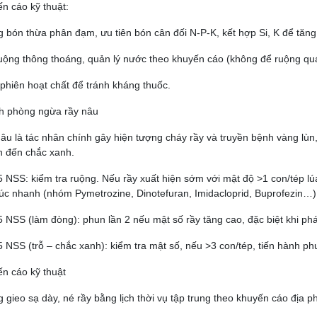
n cáo kỹ thuật:
 bón thừa phân đạm, ưu tiên bón cân đối N-P-K, kết hợp Si, K để tăng
uộng thông thoáng, quản lý nước theo khuyến cáo (không để ruộng qu
phiên hoạt chất để tránh kháng thuốc.
ch phòng ngừa rầy nâu
âu là tác nhân chính gây hiện tượng cháy rầy và truyền bệnh vàng lùn,
 đến chắc xanh.
 NSS: kiểm tra ruộng. Nếu rầy xuất hiện sớm với mật độ >1 con/tép l
xúc nhanh (nhóm Pymetrozine, Dinotefuran, Imidacloprid, Buprofezin…)
 NSS (làm đòng): phun lần 2 nếu mật số rầy tăng cao, đặc biệt khi phá
 NSS (trỗ – chắc xanh): kiểm tra mật số, nếu >3 con/tép, tiến hành ph
n cáo kỹ thuật
 gieo sạ dày, né rầy bằng lịch thời vụ tập trung theo khuyến cáo địa 