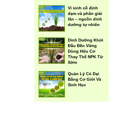
Vi sinh cố định
đạm và phân giải
lân – nguồn dinh
dưỡng tự nhiên
Dinh Dưỡng Khởi
Đầu Bền Vững
Dùng Hữu Cơ
Thay Thế NPK Từ
Sớm
Quản Lý Cỏ Dại
Bằng Cơ Giới Và
Sinh Học