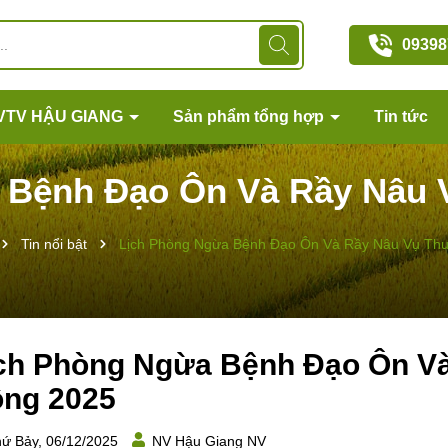
09398
VTV HẬU GIANG
Sản phẩm tổng hợp
Tin tức
 Bệnh Đạo Ôn Và Rầy Nâu 
Tin nổi bật
Lịch Phòng Ngừa Bệnh Đạo Ôn Và Rầy Nâu Vụ Th
ch Phòng Ngừa Bệnh Đạo Ôn V
ng 2025
ứ Bảy, 06/12/2025
NV Hậu Giang NV