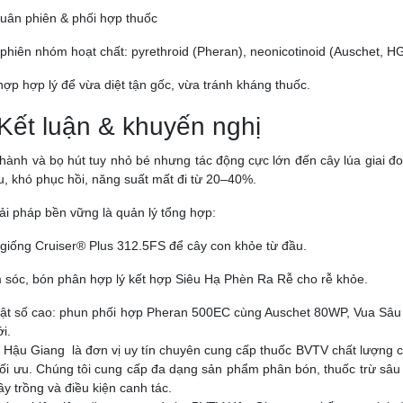
Luân phiên & phối hợp thuốc
phiên nhóm hoạt chất: pyrethroid (Pheran), neonicotinoid (Auschet, HG
hợp hợp lý để vừa diệt tận gốc, vừa tránh kháng thuốc.
 Kết luận & khuyến nghị
hành và bọ hút tuy nhỏ bé nhưng tác động cực lớn đến cây lúa giai đ
u, khó phục hồi, năng suất mất đi từ 20–40%.
ải pháp bền vững là quản lý tổng hợp:
 giống Cruiser® Plus 312.5FS để cây con khỏe từ đầu.
sóc, bón phân hợp lý kết hợp Siêu Hạ Phèn Ra Rễ cho rễ khỏe.
ật số cao: phun phối hợp Pheran 500EC cùng Auschet 80WP, Vua Sâu
i.
Hậu Giang là đơn vị uy tín chuyên cung cấp thuốc BVTV chất lượng ca
tối ưu. Chúng tôi cung cấp đa dạng sản phẩm phân bón, thuốc trừ sâu 
cây trồng và điều kiện canh tác.