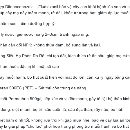
ợp Difenoconazole + Fludioxonil bảo vệ cây con khỏi bệnh lúa von và 
úp cây mạ nảy mầm mạnh, rễ dài, khỏe từ trong hạt, giảm áp lực muỗi
Chăm sóc – dinh dưỡng hợp lý
lý nước: giữ nước nông 2–3cm, tránh ngập úng.
hân cân đối NPK: không thừa đạm, bổ sung lân và kali.
ng Siêu Hạ Phèn Ra Rễ: cải tạo đất, kích thích rễ ăn sâu, giúp mạ cứn
Phun thuốc đặc trị khi mật số cao
hấy muỗi hành, bọ hút xuất hiện với mật độ lớn, cần xử lý ngay bằng c
eran 500EC (PET) – Sát thủ côn trùng đa năng
chất Permethrin 500g/l, tiếp xúc và vị độc mạnh, gây tê liệt hệ thần kin
dụng: diệt nhanh bọ trĩ, sâu cuốn lá, sâu đục thân, rầy nâu, bọ hút.
iệt bám dính tốt, không rửa trôi khi gặp mưa nhẹ, bảo vệ cây lúa an to
y là giải pháp “chủ lực” phối hợp trong phòng trừ muỗi hành và bọ hút