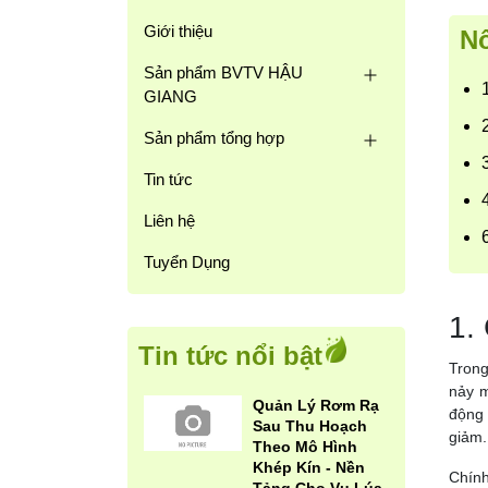
Giới thiệu
Nô
Sản phẩm BVTV HẬU
GIANG
Sản phẩm tổng hợp
Tin tức
Liên hệ
Tuyển Dụng
1.
Tin tức nổi bật
Trong
nảy m
Quản Lý Rơm Rạ
động 
Sau Thu Hoạch
giảm.
Theo Mô Hình
Khép Kín - Nền
Chính