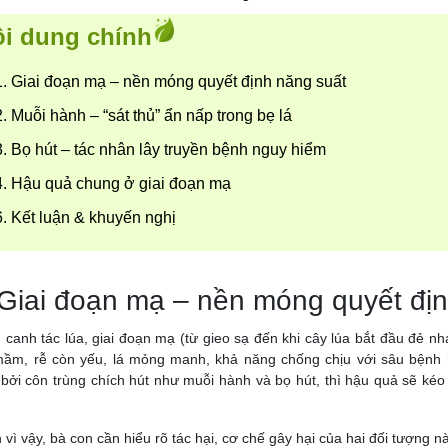
i dung chính
1. Giai đoạn mạ – nền móng quyết định năng suất
2. Muỗi hành – “sát thủ” ẩn nấp trong bẹ lá
3. Bọ hút – tác nhân lây truyền bệnh nguy hiểm
4. Hậu quả chung ở giai đoạn mạ
6. Kết luận & khuyến nghị
 Giai đoạn mạ – nền móng quyết đị
 canh tác lúa, giai đoạn mạ (từ gieo sạ đến khi cây lúa bắt đầu đẻ n
ầm, rễ còn yếu, lá mỏng manh, khả năng chống chịu với sâu bệnh h
bởi côn trùng chích hút như muỗi hành và bọ hút, thì hậu quả sẽ kéo 
 vì vậy, bà con cần hiểu rõ tác hại, cơ chế gây hại của hai đối tượng này