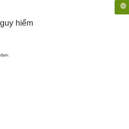
.
nguy hiểm
u đạm.