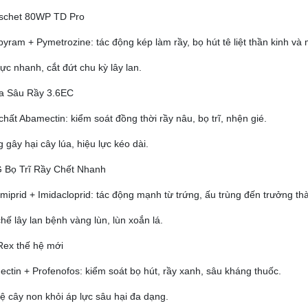
uschet 80WP TD Pro
pyram + Pymetrozine: tác động kép làm rầy, bọ hút tê liệt thần kinh và
lực nhanh, cắt đứt chu kỳ lây lan.
a Sâu Rầy 3.6EC
chất Abamectin: kiểm soát đồng thời rầy nâu, bọ trĩ, nhện gié.
 gây hại cây lúa, hiệu lực kéo dài.
 Bọ Trĩ Rầy Chết Nhanh
miprid + Imidacloprid: tác động mạnh từ trứng, ấu trùng đến trưởng th
hế lây lan bệnh vàng lùn, lùn xoắn lá.
Rex thế hệ mới
ctin + Profenofos: kiểm soát bọ hút, rầy xanh, sâu kháng thuốc.
ệ cây non khỏi áp lực sâu hại đa dạng.