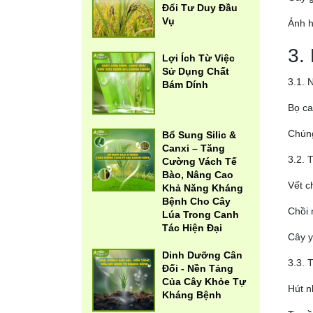
Đổi Tư Duy Đầu
Vụ
Ảnh h
3.
Lợi Ích Từ Việc
Sử Dụng Chất
3.1. 
Bám Dính
Bọ ca
Chúng
Bổ Sung Silic &
Canxi – Tăng
3.2. 
Cường Vách Tế
Bào, Nâng Cao
Vết c
Khả Năng Kháng
Bệnh Cho Cây
Chồi 
Lúa Trong Canh
Tác Hiện Đại
Cây y
Dinh Dưỡng Cân
3.3. 
Đối - Nền Tảng
Của Cây Khỏe Tự
Hút n
Kháng Bệnh