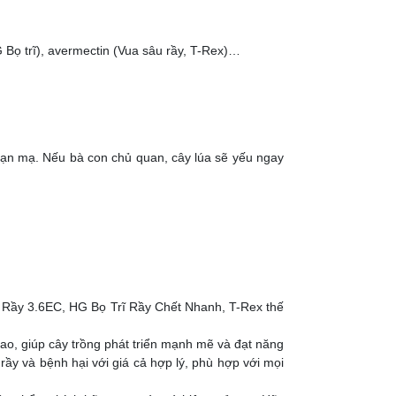
 Bọ trĩ), avermectin (Vua sâu rầy, T-Rex)…
oạn mạ. Nếu bà con chủ quan, cây lúa sẽ yếu ngay
 Rầy 3.6EC, HG Bọ Trĩ Rầy Chết Nhanh, T-Rex thế
o, giúp cây trồng phát triển mạnh mẽ và đạt năng
rầy và bệnh hại với giá cả hợp lý, phù hợp với mọi