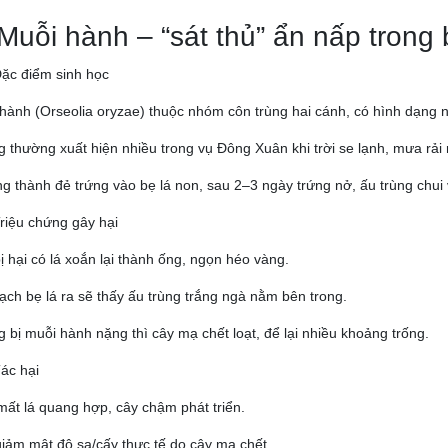
 Muỗi hành – “sát thủ” ẩn nấp trong 
Đặc điểm sinh học
hành (Orseolia oryzae) thuộc nhóm côn trùng hai cánh, có hình dạng
 thường xuất hiện nhiều trong vụ Đông Xuân khi trời se lạnh, mưa rải 
g thành đẻ trứng vào bẹ lá non, sau 2–3 ngày trứng nở, ấu trùng chui
Triệu chứng gây hại
ị hại có lá xoắn lại thành ống, ngọn héo vàng.
ạch bẹ lá ra sẽ thấy ấu trùng trắng ngà nằm bên trong.
 bị muỗi hành nặng thì cây mạ chết loạt, để lại nhiều khoảng trống.
Tác hại
ất lá quang hợp, cây chậm phát triển.
iảm mật độ sạ/cấy thực tế do cây mạ chết.