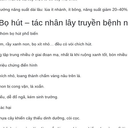
ưởng năng suất dài lâu: lúa ít nhánh, ít bông, năng suất giảm 20–40%
 Bọ hút – tác nhân lây truyền bệnh 
Nhóm bọ hút phổ biến
m, rầy xanh non, bọ xít nhỏ… đều có vòi chích hút.
 tập trung nhiều ở giai đoạn mạ, nhất là khi ruộng xanh tốt, bón nhiề
Triệu chứng điển hình
hích nhỏ, loang thành chấm vàng nâu trên lá.
non bị cong vặn, lá xoắn.
ếu, dễ đổ ngã, kém sinh trưởng.
Tác hại
hựa cây khiến cây thiếu dinh dưỡng, còi cọc.