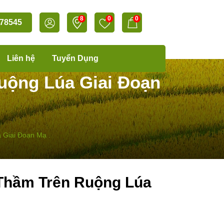
8
0
0
78545
Liên hệ
Tuyển Dụng
uộng Lúa Giai Đoạn
 Giai Đoạn Mạ .
Thầm Trên Ruộng Lúa