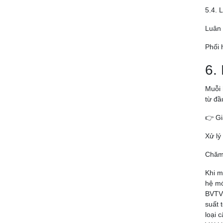
5.4. 
Luân 
Phối 
6.
Muỗi 
từ đầ
👉 Gi
Xử lý
Chăm 
Khi m
hệ mớ
BVTV 
suất 
loại 