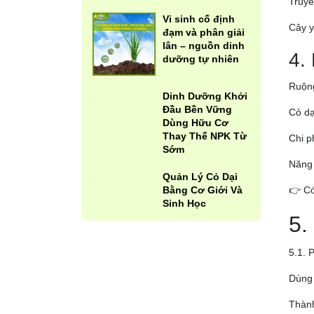
Truyề
Vi sinh cố định
Cây y
đạm và phân giải
lân – nguồn dinh
4.
dưỡng tự nhiên
Ruộng
Dinh Dưỡng Khởi
Đầu Bền Vững
Cỏ dạ
Dùng Hữu Cơ
Thay Thế NPK Từ
Chi p
Sớm
Năng 
Quản Lý Cỏ Dại
Bằng Cơ Giới Và
👉 Có
Sinh Học
5.
5.1. 
Dùng 
Thành