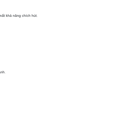
 mất khả năng chích hút.
ành.