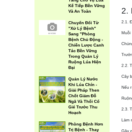
Tảng Cho Vụ Lúa
Kế Tiếp Bền Vững
2.
Và An Toàn
2.1. 
Chuyển Đổi Từ
"Xử Lý Bệnh"
Muỗi 
Sang "Phòng
Bệnh Chủ Động -
Chúng
Chiến Lược Canh
Tác Bền Vững
Trưởn
Trong Quản Lý
Ruộng Lúa Hiện
2.2. 
Đại
Cây b
Quản Lý Nước
Khi Lúa Chín -
Nếu r
Giải Pháp Then
Chốt Giảm Đỗ
Ruộng
Ngã Và Thối Cổ
Gié Trước Thu
2.3. 
Hoạch
Làm m
Phòng Bệnh Hơn
Trị Bệnh - Thay
Gây g