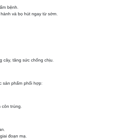
nấm bệnh.
 hành và bọ hút ngay từ sớm.
g cây, tăng sức chống chịu.
ác sản phẩm phối hợp:
h côn trùng.
àn.
 giai đoạn mạ.