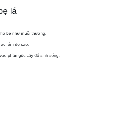
bẹ lá
 nhỏ bé như muỗi thường.
rác, ẩm độ cao.
 vào phần gốc cây để sinh sống.