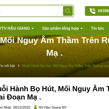
09398
VTV HẬU GIANG
Sản phẩm tổng hợp
Tin tức
 Mối Nguy Âm Thầm Trên R
Mạ .
Tin nổi bật
Muỗi Hành Bọ Hút, Mối Nguy Âm Thầm Trên Ruộng Lúa
ỗi Hành Bọ Hút, Mối Nguy Âm 
ai Đoạn Mạ .
ủ Nhật, 28/12/2025
NV Hậu Giang NV