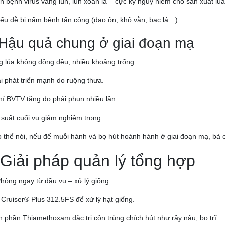
n bệnh virus vàng lùn, lùn xoắn lá – cực kỳ nguy hiểm cho sản xuất lúa
ếu dễ bị nấm bệnh tấn công (đạo ôn, khô vằn, bạc lá…).
 Hậu quả chung ở giai đoạn mạ
 lúa không đồng đều, nhiều khoảng trống.
i phát triển mạnh do ruộng thưa.
hí BVTV tăng do phải phun nhiều lần.
suất cuối vụ giảm nghiêm trọng.
 thể nói, nếu để muỗi hành và bọ hút hoành hành ở giai đoạn mạ, bà
 Giải pháp quản lý tổng hợp
Phòng ngay từ đầu vụ – xử lý giống
Cruiser® Plus 312.5FS để xử lý hạt giống.
 phần Thiamethoxam đặc trị côn trùng chích hút như rầy nâu, bọ trĩ.