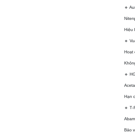
🔹 A
Niten
Hiệu 
🔹 Vu
Hoạt 
Không
🔹 HG
Aceta
Hạn c
🔹 T-
Abame
Bảo v