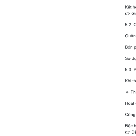
Kết h
👉 Gi
5.2. 
Quản 
Bón p
Sử dụ
5.3. 
Khi t
🔹 Ph
Hoạt 
Công 
Đặc b
👉 Đâ