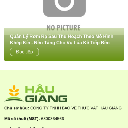
Quản Lý Rơm Rạ Sau Thu Hoạch Theo Mô Hình
Khép Kín - Nền Tảng Cho Vụ Lúa Kế Tiếp Bền
Vững Và An Toàn
Sau mỗi vụ thu hoạch, rơm rạ để lại trên đồng ruộng là
Đọc tiếp
nguồn vật chất hữu cơ rất lớn. Nếu được quản lý đúng
cách, rơm rạ sẽ trở...
Chủ sở hữu:
CÔNG TY TNHH BẢO VỆ THỰC VẬT HẬU GIANG
Mã số thuế (MST):
6300364566