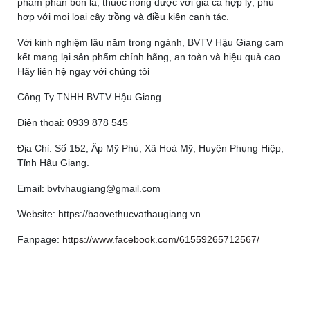
phẩm phân bón lá, thuốc nông dược với giá cả hợp lý, phù
hợp với mọi loại cây trồng và điều kiện canh tác.
Với kinh nghiệm lâu năm trong ngành, BVTV Hậu Giang cam
kết mang lại sản phẩm chính hãng, an toàn và hiệu quả cao.
Hãy liên hệ ngay với chúng tôi
Công Ty TNHH BVTV Hậu Giang
Điện thoại: 0939 878 545
Địa Chỉ: Số 152, Ấp Mỹ Phú, Xã Hoà Mỹ, Huyện Phụng Hiệp,
Tỉnh Hậu Giang.
Email:
bvtvhaugiang@gmail.com
Website: https://baovethucvathaugiang.vn
Fanpage:
https://www.facebook.com/61559265712567/