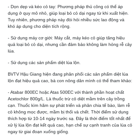
- Dọn dẹp và kéo cỏ tay: Phương pháp thủ công có thể áp
dụng ở quy mô nhỏ, giúp loại bỏ cỏ dại ngay từ khi xuất hiện.
Tuy nhiên, phương pháp này đòi hỏi nhiều sức lao động và
khó áp dụng cho diện tích rộng.
- Sử dụng máy cơ giới: Máy cắt, máy kéo cỏ giúp tăng hiệu
quả loại bỏ cỏ dại, nhưng cần đảm bảo không làm hỏng rễ cây
lúa.
- Sử dụng các sản phẩm diệt lúa lộn.
BVTV Hậu Giang hiện đang phân phối các sản phẩm diệt lúa
lộn đạt hiệu quả cao, bà con nông dân mình có thể tham khảo:
- Atabar 800EC hoặc Atas 500EC với thành phần hoạt chất
Acetochlor 800g/L. Là thuốc trừ cỏ diệt mầm trên cây trồng
cạn. Thuốc kìm hãm sự phát triển và phân chia tế bào, làm rễ
cỏ không mọc được, mầm bị thối và chết. Thời điểm sử dụng
thích hợp từ 10-14 ngày trước sạ. Đây là thời điểm tốt nhất để
xử lý lúa lộn đạt kết quả cao, hạn chế sự cạnh tranh của lúa cỏ
ngay từ giai đoạn xuống giống.