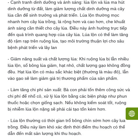
- Cạnh tranh dinh dưỡng và ánh sáng: lúa lộn và lúa ma hút
dinh dưỡng từ đất, làm giảm lượng chất dinh dưỡng mà cây
lúa cần để sinh trưởng và phát triển. Lúa lộn thường mọc
nhanh hơn cây lúa trồng, lá rộng hơn và cao hơn, che khuất
ánh sáng cần thiết cho cây lúa. Điều này ảnh hưởng trực tiếp
đến quá trình quang hợp của cây lúa. Lúa lộn có thể làm tăng
độ rậm rạp trên ruộng lúa, tạo môi trường thuận lợi cho sâu
bệnh phát triển và lây lan
- Giảm năng suất và chất lượng lúa: Khi ruộng lúa bị lẫn nhiều
lúa lộn, số bông lúa giảm, hạt nhỏ, chất lượng gạo không đồng
đều. Hạt lúa lộn có màu sắc khác biệt (thường là màu đỏ), lẫn
vào gạo sẽ làm giảm giá trị thương phẩm của sản phẩm.
- Làm tăng chi phí sản xuất: Bà con phải tốn thêm công sức và
chi phí để nhổ cỏ, xử lý lúa lộn bằng các biện pháp như phun
thuốc hoặc chọn giống sạch. Nếu không kiểm soát tốt, ruộng
bị nhiễm lúa lộn nặng sẽ phải cải tạo tốn kém hơn.
- Lúa lộn thường có thời gian trổ bông chín sớm hơn cây lua
trồng. Điều này làm khó xác định thời điểm thu hoạch có thể
dẫn đến mất sản lượng khi thu hoạch.