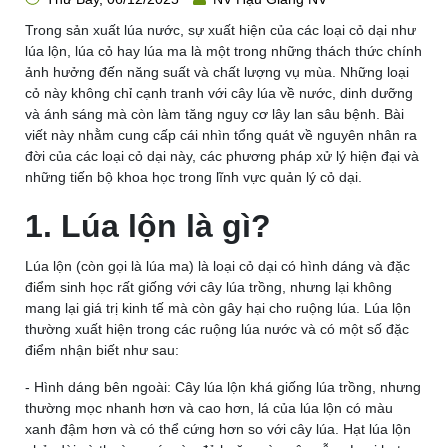
Trong sản xuất lúa nước, sự xuất hiện của các loại cỏ dại như
lúa lộn, lúa cỏ hay lúa ma là một trong những thách thức chính
ảnh hưởng đến năng suất và chất lượng vụ mùa. Những loại
cỏ này không chỉ cạnh tranh với cây lúa về nước, dinh dưỡng
và ánh sáng mà còn làm tăng nguy cơ lây lan sâu bệnh. Bài
viết này nhằm cung cấp cái nhìn tổng quát về nguyên nhân ra
đời của các loại cỏ dại này, các phương pháp xử lý hiện đại và
những tiến bộ khoa học trong lĩnh vực quản lý cỏ dại.
1. Lúa lộn là gì?
Lúa lộn (còn gọi là lúa ma) là loại cỏ dại có hình dáng và đặc
điểm sinh học rất giống với cây lúa trồng, nhưng lại không
mang lại giá trị kinh tế mà còn gây hại cho ruộng lúa. Lúa lộn
thường xuất hiện trong các ruộng lúa nước và có một số đặc
điểm nhận biết như sau:
- Hình dáng bên ngoài: Cây lúa lộn khá giống lúa trồng, nhưng
thường mọc nhanh hơn và cao hơn, lá của lúa lộn có màu
xanh đậm hơn và có thể cứng hơn so với cây lúa. Hạt lúa lộn