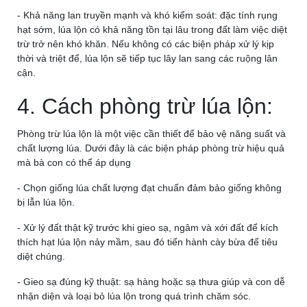
- Khả năng lan truyền mạnh và khó kiểm soát: đặc tính rụng
hạt sớm, lúa lộn có khả năng tồn tại lâu trong đất làm việc diệt
trừ trở nên khó khăn. Nếu không có các biện pháp xử lý kịp
thời và triệt để, lúa lộn sẽ tiếp tục lây lan sang các ruộng lân
cận.
4. Cách phòng trừ lúa lộn:
Phòng trừ lúa lộn là một việc cần thiết để bảo vệ năng suất và
chất lượng lúa. Dưới đây là các biện pháp phòng trừ hiệu quả
mà bà con có thể áp dụng
- Chọn giống lúa chất lượng đạt chuẩn đảm bảo giống không
bị lẫn lúa lộn.
- Xử lý đất thật kỹ trước khi gieo sạ, ngâm và xới đất để kích
thích hạt lúa lộn nảy mầm, sau đó tiến hành cày bừa để tiêu
diệt chúng.
- Gieo sạ đúng kỹ thuật: sạ hàng hoặc sạ thưa giúp và con dễ
nhận diện và loại bỏ lúa lộn trong quá trình chăm sóc.