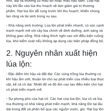
nhỏ, dài và thường có màu đỏ hoặc màu nâu sẫm. Loại hạt
này khi lẫn vào lúa thu hoạch sẽ làm giảm giá trị thương
phẩm. Hạt lúa lộn dễ rụng trước khi thu hoạch, khiến chúng
lan rộng và tái sinh trong vụ sau.
- Khả năng sinh trưởng: Lúa lộn phát triển nhanh, có sức cạnh
tranh mạnh mẽ với cây lúa chính về dinh dưỡng, ánh sáng và
không gian sống. Khả năng thích nghi cao với điều kiện ruộng
lúa, khó kiểm soát nếu không áp dụng các biện pháp đồng bộ.
2. Nguyên nhân xuất hiện
lúa lộn:
- Đặc điểm khí hậu và đất đai: Các vùng trồng lúa thường có
khí hậu ẩm ướt, thuận lợi cho sự phát triển của nhiều loại thực
vật, kể cả cỏ dại. Nhiệt độ và độ ẩm cao tạo điều kiện cho hạt
cỏ phát triển mạnh mẽ.
- Sự phong phú của hạt cỏ: Các hạt của lúa lộn, lúa cỏ và lúa
ma thường có khả năng phát triển mạnh, khả năng tồn tại lâu
dài trong đất và phân bố qua các nguồn nước, gió. Hạt lúa lộn