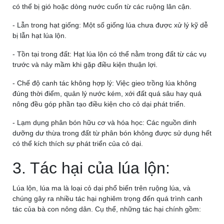
có thể bị gió hoặc dòng nước cuốn từ các ruộng lân cận.
- Lẫn trong hạt giống: Một số giống lúa chưa được xử lý kỹ dễ
bị lẫn hạt lúa lộn.
- Tồn tại trong đất: Hạt lúa lộn có thể nằm trong đất từ các vụ
trước và nảy mầm khi gặp điều kiện thuận lợi.
- Chế độ canh tác không hợp lý: Việc gieo trồng lúa không
đúng thời điểm, quản lý nước kém, xới đất quá sâu hay quá
nông đều góp phần tạo điều kiện cho cỏ dại phát triển.
- Lạm dụng phân bón hữu cơ và hóa học: Các nguồn dinh
dưỡng dư thừa trong đất từ phân bón không được sử dụng hết
có thể kích thích sự phát triển của cỏ dại.
3. Tác hại của lúa lộn:
Lúa lộn, lúa ma là loại cỏ dại phổ biến trên ruộng lúa, và
chúng gây ra nhiều tác hại nghiêm trọng đến quá trình canh
tác của bà con nông dân. Cụ thể, những tác hại chính gồm: